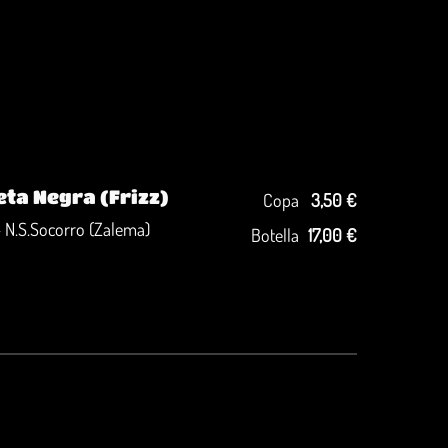
ta Negra (Frizz)
Copa
3,50 €
 N.S.Socorro (Zalema)
Botella
17,00 €